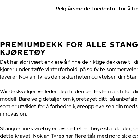
Velg årsmodell nedenfor for å f
PREMIUMDEKK FOR ALLE STANG
KJØRETØY
Det har aldri vært enklere å finne de riktige dekkene til d
kjører under tøffe vinterforhold, på solfylte sommerveier 
leverer Nokian Tyres den sikkerheten og ytelsen din Stang
Vår dekkvelger veileder deg til den perfekte match for din
modell. Bare velg detaljer om kjøretøyet ditt, så anbefal
som er utviklet for å forbedre kjøreopplevelsen din med v
innovasjon.
Stanguellini-kjøretøy er bygget etter høye standarder; 
dette kravet. Nokian Tyres har flere tiår med nordisk ekspe