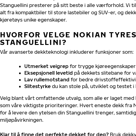
Stanguellini presterer på sitt beste i alle værforhold. Vi t
alt fra kompaktbiler til store lastebiler og SUV-er, og dek
kjøretøys unike egenskaper.
HVORFOR VELGE NOKIAN TYRES 
STANGUELLINI?
Vår avanserte dekkteknologi inkluderer funksjoner som:
Utmerket veigrep
for trygge kjøreegenskaper 
Eksepsjonell levetid
på dekkets slitebane for v
Lav rullemotstand
for bedre drivstoffeffektivi
Slitestyrke
du kan stole på, utviklet og testet 
Velg blant vårt omfattende utvalg, som alle er laget med
som våre viktigste prioriteringer. Hvert eneste dekk fra 
for å levere den ytelsen din Stanguellini trenger, samtid
miljøpåvirkningen.
Klar til å finne det perfekte dekket for deg?
Bruk dekkv