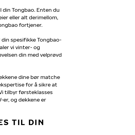
til din Tongbao. Enten du
er eller alt derimellom,
ongbao fortjener.
r din spesifikke Tongbao-
ler vi vinter- og
evelsen din med velprøvd
dekkene dine bør matche
kspertise for å sikre at
i tilbyr førsteklasses
UV-er, og dekkene er
S TIL DIN