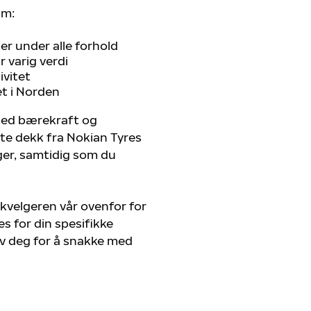
om:
r under alle forhold
 varig verdi
ivitet
et i Norden
 med bærekraft og
ste dekk fra Nokian Tyres
ger, samtidig som du
kvelgeren vår ovenfor for
s for din spesifikke
av deg for å snakke med