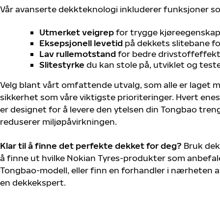
Vår avanserte dekkteknologi inkluderer funksjoner s
Utmerket veigrep
for trygge kjøreegenskape
Eksepsjonell levetid
på dekkets slitebane for
Lav rullemotstand
for bedre drivstoffeffekt
Slitestyrke
du kan stole på, utviklet og test
Velg blant vårt omfattende utvalg, som alle er laget
sikkerhet som våre viktigste prioriteringer. Hvert ene
er designet for å levere den ytelsen din Tongbao tren
reduserer miljøpåvirkningen.
Klar til å finne det perfekte dekket for deg?
Bruk dek
å finne ut hvilke Nokian Tyres-produkter som anbefale
Tongbao-modell, eller finn en forhandler i nærheten 
en dekkekspert.