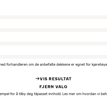
d med forhandleren om de anbefalte dekkene er egnet for kjøretøyet
VIS RESULTAT
FJERN VALG
empel for å tilby deg tilpasset innhold. Les mer om hvordan vi be