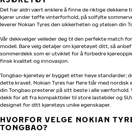
Det har aldri vært enklere å finne de riktige dekkene 
kjører under tøffe vinterforhold, på solfylte sommervei
leverer Nokian Tyres den sikkerheten og ytelsen din T
Vår dekkvelger veileder deg til den perfekte match fo
modell. Bare velg detaljer om kjøretøyet ditt, så anbefa
sommerdekk som er utviklet for å forbedre kjøreoppl
finsk kvalitet og innovasjon.
Tongbao-kjøretøy er bygget etter høye standarder; 
dette kravet. Nokian Tyres har flere tiår med nordisk e
din Tongbao presterer på sitt beste i alle værforhold. V
dekk for alt fra kompaktbiler til store lastebiler og S
designet for ditt kjøretøys unike egenskaper.
HVORFOR VELGE NOKIAN TYRE
TONGBAO?