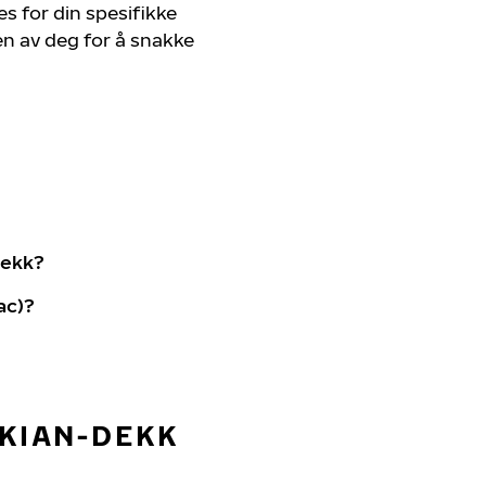
s for din spesifikke
en av deg for å snakke
dekk?
ac)?
OKIAN-DEKK