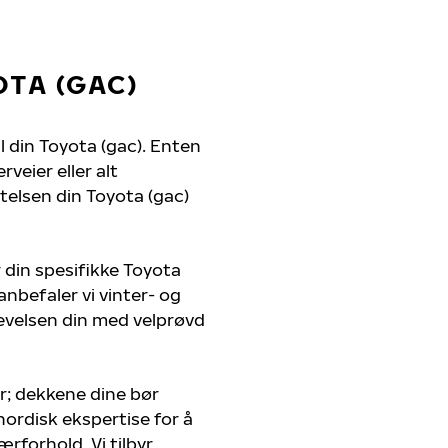
TA (GAC)
il din Toyota (gac). Enten
veier eller alt
telsen din Toyota (gac)
 din spesifikke Toyota
anbefaler vi vinter- og
evelsen din med velprøvd
r; dekkene dine bør
nordisk ekspertise for å
ærforhold. Vi tilbyr