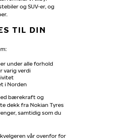
stebiler og SUV-er, og
er.
S TIL DIN
om:
r under alle forhold
 varig verdi
ivitet
et i Norden
 med bærekraft og
ste dekk fra Nokian Tyres
trenger, samtidig som du
kvelgeren vår ovenfor for