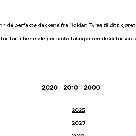
nn de perfekte dekkene fra Nokian Tyres til ditt kjøre
for for å finne ekspertanbefalinger om dekk for vin
2020
2010
2000
2025
2023
2021