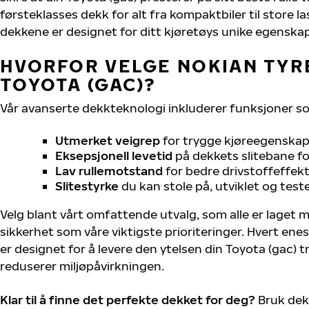
førsteklasses dekk for alt fra kompaktbiler til store la
dekkene er designet for ditt kjøretøys unike egenskap
HVORFOR VELGE NOKIAN TYRE
TOYOTA (GAC)?
Vår avanserte dekkteknologi inkluderer funksjoner s
Utmerket veigrep
for trygge kjøreegenskape
Eksepsjonell levetid
på dekkets slitebane for
Lav rullemotstand
for bedre drivstoffeffekt
Slitestyrke
du kan stole på, utviklet og test
Velg blant vårt omfattende utvalg, som alle er laget
sikkerhet som våre viktigste prioriteringer. Hvert ene
er designet for å levere den ytelsen din Toyota (gac) 
reduserer miljøpåvirkningen.
Klar til å finne det perfekte dekket for deg?
Bruk dek