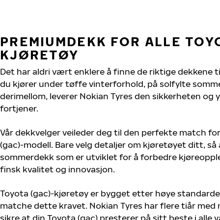
PREMIUMDEKK FOR ALLE TOYO
KJØRETØY
Det har aldri vært enklere å finne de riktige dekkene t
du kjører under tøffe vinterforhold, på solfylte sommer
derimellom, leverer Nokian Tyres den sikkerheten og y
fortjener.
Vår dekkvelger veileder deg til den perfekte match for
(gac)-modell. Bare velg detaljer om kjøretøyet ditt, så 
sommerdekk som er utviklet for å forbedre kjøreoppl
finsk kvalitet og innovasjon.
Toyota (gac)-kjøretøy er bygget etter høye standarde
matche dette kravet. Nokian Tyres har flere tiår med 
sikre at din Toyota (gac) presterer på sitt beste i alle v