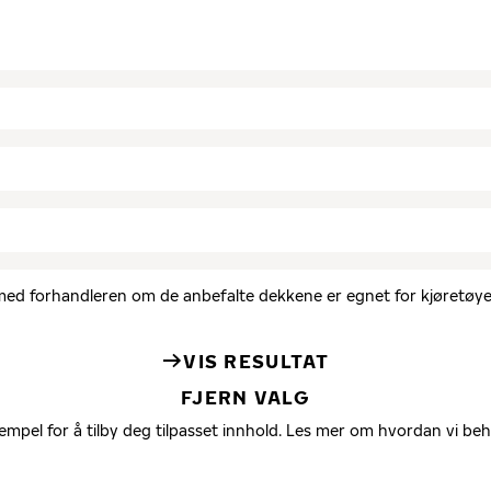
d med forhandleren om de anbefalte dekkene er egnet for kjøretøyet
VIS RESULTAT
FJERN VALG
empel for å tilby deg tilpasset innhold. Les mer om hvordan vi be