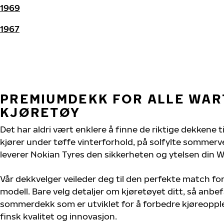
1969
1967
PREMIUMDEKK FOR ALLE WA
KJØRETØY
Det har aldri vært enklere å finne de riktige dekkene 
kjører under tøffe vinterforhold, på solfylte sommervei
leverer Nokian Tyres den sikkerheten og ytelsen din W
Vår dekkvelger veileder deg til den perfekte match fo
modell. Bare velg detaljer om kjøretøyet ditt, så anbefa
sommerdekk som er utviklet for å forbedre kjøreoppl
finsk kvalitet og innovasjon.