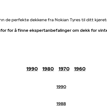
nn de perfekte dekkene fra Nokian Tyres til ditt kjøre
for for å finne ekspertanbefalinger om dekk for vin
1990
1980
1970
1960
1990
1988