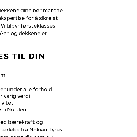
 dekkene dine bør matche
kspertise for å sikre at
Vi tilbyr førsteklasses
UV-er, og dekkene er
S TIL DIN
om:
r under alle forhold
 varig verdi
ivitet
et i Norden
 med bærekraft og
ste dekk fra Nokian Tyres