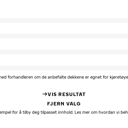
d med forhandleren om de anbefalte dekkene er egnet for kjøretøyet
VIS RESULTAT
FJERN VALG
empel for å tilby deg tilpasset innhold. Les mer om hvordan vi be