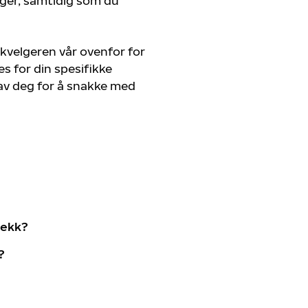
nger, samtidig som du
kvelgeren vår ovenfor for
s for din spesifikke
 av deg for å snakke med
dekk?
?