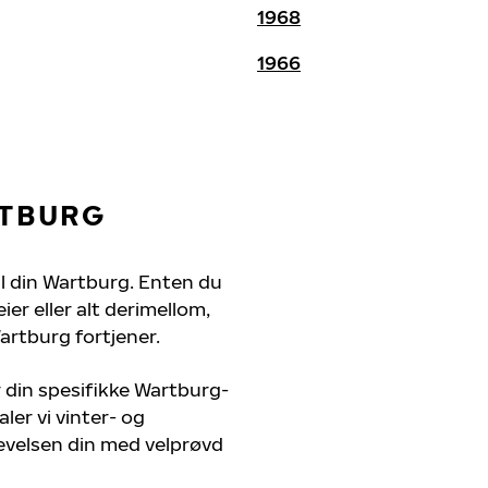
1968
1966
RTBURG
til din Wartburg. Enten du
er eller alt derimellom,
artburg fortjener.
r din spesifikke Wartburg-
ler vi vinter- og
evelsen din med velprøvd