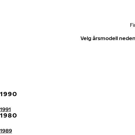
Fi
Velg årsmodell neden
1990
1991
1980
1989