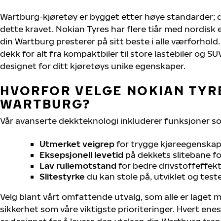
Wartburg-kjøretøy er bygget etter høye standarder;
dette kravet. Nokian Tyres har flere tiår med nordisk e
din Wartburg presterer på sitt beste i alle værforhold. 
dekk for alt fra kompaktbiler til store lastebiler og S
designet for ditt kjøretøys unike egenskaper.
HVORFOR VELGE NOKIAN TYRE
WARTBURG?
Vår avanserte dekkteknologi inkluderer funksjoner s
Utmerket veigrep
for trygge kjøreegenskape
Eksepsjonell levetid
på dekkets slitebane for
Lav rullemotstand
for bedre drivstoffeffekt
Slitestyrke
du kan stole på, utviklet og test
Velg blant vårt omfattende utvalg, som alle er laget
sikkerhet som våre viktigste prioriteringer. Hvert ene