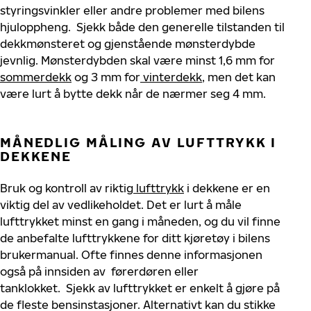
styrings
vinkler
eller andre problemer med bilens
hjuloppheng
.
Sjekk både den generelle tilstanden til
dekkmønsteret og gjenstående mønsterdybde
jevnlig. Mønsterdybden skal være minst 1,6 mm fo
r
sommerdekk
og 3 mm for
vinterdekk
,
men det kan
være lurt å bytte dekk når de nærmer seg 4 mm.
MÅNEDLIG MÅLING AV LUFTTRYKK I
DEKKENE
Bruk og kontroll av riktig
lufttrykk
i
dekkene er en
viktig del av vedlikeholdet. Det er lurt å måle
lufttr
ykket minst en gang i måneden, og du vil finne
de anbefalte
luft
trykkene for
ditt
kjøretøy i bilens
bruker
manual. Ofte finnes denne informasjonen
også på
innsiden av
førerdøren eller
tank
lokket.
Sjekk av
luft
trykket er enkelt å gjøre på
de fleste bensinstasjoner. Alternativt kan du stikke