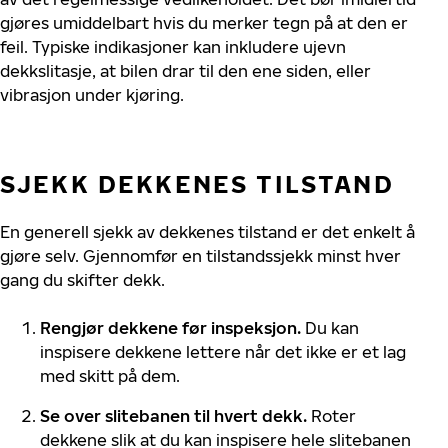
gjøres umiddelbart hvis du merker tegn på at den er
feil. Typiske indikasjoner kan inkludere ujevn
dekkslitasje, at bilen drar til den ene siden, eller
vibrasjon under kjøring.
SJEKK DEKKENES TILSTAND
En generell sjekk av d
ekkenes tilstand er
det
enkel
t
å
gjøre
selv. Gjennomfør en tilstandssjekk minst hver
gang du skifter dekk.
Rengjør dekkene
før inspeksjon
.
Du kan
inspisere dekkene lettere når det ikke er et lag
med skitt på dem.
Se over s
litebanen
til
hvert dekk
.
Roter
dekkene slik at du kan inspisere hele slitebanen