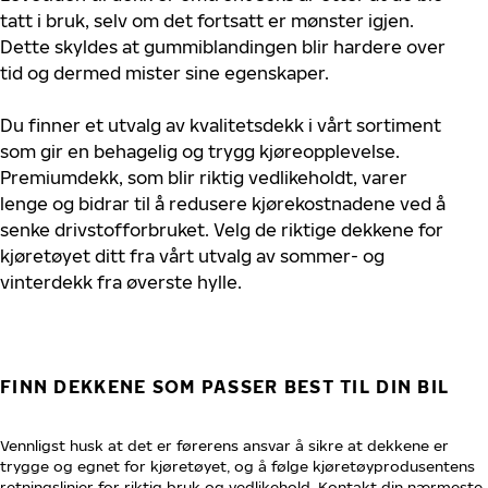
tatt i bruk, selv om det fortsatt er mønster igjen.
Dette skyldes at gummiblandingen blir hardere over
tid og dermed mister sine egenskaper.
Du finner et utvalg av kvalitetsdekk i vårt sortiment
som gir en behagelig og trygg kjøreopplevelse.
Premiumdekk, som blir riktig vedlikeholdt, varer
lenge og bidrar til å redusere kjørekostnadene ved å
senke drivstofforbruket. Velg de riktige dekkene for
kjøretøyet ditt fra vårt utvalg av sommer- og
vinterdekk fra øverste hylle.
FINN DEKKENE SOM PASSER BEST TIL DIN BIL
Vennligst husk at det er førerens ansvar å sikre at dekkene er
trygge og egnet for kjøretøyet, og å følge kjøretøyprodusentens
retningslinjer for riktig bruk og vedlikehold. Kontakt din nærmeste