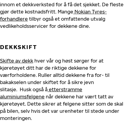
innom et dekkverksted for å få
det
sjekket
. De fleste
gjør dette
kostnadsfritt.
Mange
Nokian Tyres-
forhandlere
tilbyr
også et omfattende utvalg
vedlikeholdsservicer for dekk
ene dine
.
DEKKSKIFT
Skifte av dekk
hver vår og høst sørger for at
kjøretøyet ditt har de riktige dekkene for
værforholdene. R
uller
alltid dekkene fra for- til
bakakselen under skiftet for å sikre jevn
slitasje.
Husk også å
etterstramme
aluminiumsfelgene
når
dekkene har vært tatt av
kjøretøyet. Dette sikrer at
felgene
sitter som de skal
på
bilen
, selv hvis det var urenheter til stede under
monteringen.