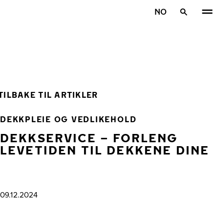
Gå videre til hovedsiden
NO
Hjem
TILBAKE TIL ARTIKLER
DEKKPLEIE OG VEDLIKEHOLD
DEKKSERVICE – FORLENG
LEVETIDEN TIL DEKKENE DINE
09.12.2024