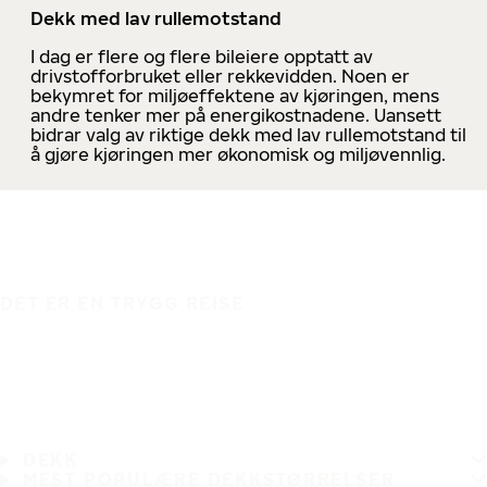
Dekk med lav rullemotstand
I dag er flere og flere bileiere opptatt av
drivstofforbruket eller rekkevidden. Noen er
bekymret for miljøeffektene av kjøringen, mens
andre tenker mer på energikostnadene. Uansett
bidrar valg av riktige dekk med lav rullemotstand til
å gjøre kjøringen mer økonomisk og miljøvennlig.
DET ER EN TRYGG REISE
DEKK
MEST POPULÆRE DEKKSTØRRELSER